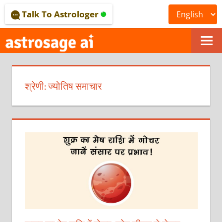
Skip
Talk To Astrologer
to
content
ONLINE
ASTROLOGICAL
श्रेणी:
ज्योतिष समाचार
JOURNAL
–
ASTROSAGE
MAGAZINE