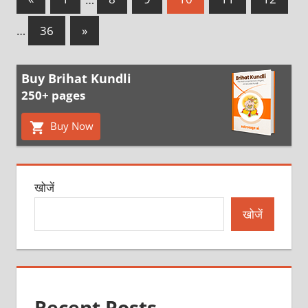
Posts
pagination
Next
…
36
»
Posts
Buy Brihat Kundli
250+ pages
Buy Now
खोजें
खोजें
Recent Posts