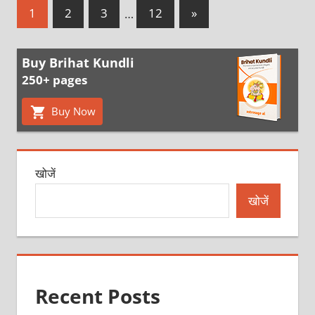
Posts
Next
1
2
3
…
12
»
Posts
pagination
Buy Brihat Kundli
250+ pages
Buy Now
खोजें
खोजें
Recent Posts