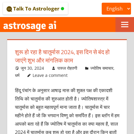
Skip
Talk To Astrologer
to
content
ONLINE
ASTROLOGICAL
शुरू हो रहा है चातुर्मास 2024, इस दिन से बंद हो
JOURNAL
जाएंगे शुभ और मांगलिक काम
–
जून 30, 2024
पारुल रोहतगी
ज्योतिष समाचार
,
धर्म
Leave a comment
ASTROSAGE
हिंदू पंचांग के अनुसार आषाढ़ मास की शुक्‍ल पक्ष की एकादशी
MAGAZINE
तिथि को चातुर्मास की शुरुआत होती है। ज्‍योतिषशास्‍त्र में
चातुर्मास को बहुत महत्‍वपूर्ण माना जाता है। चातुर्मास में चार
महीने होते हैं जो कि भगवान विष्‍णु को समर्पित हैं। इस ब्‍लॉग में हम
आपको बता रहे हैं कि ज्‍योतिष में चातुर्मास का क्‍या महत्‍व है, साल
2024 में चातुर्मास कब शुरू हो रहा है और इस दौरान किन बातों