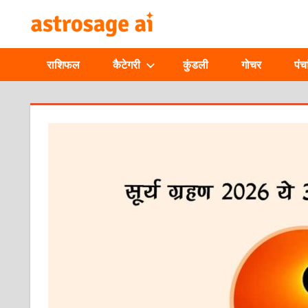
Skip
ONLINE
to
content
ASTROLOGIC
राशिफल
कैटेगरी
कुंडली
गोचर
पंचा
JOURNAL
–
बड़ा
भ-
ASTROSAGE
MAGAZINE
 सूर्य
ूर्य