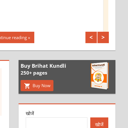
Continue reading
Buy Brihat Kundli
250+ pages
Buy Now
खोजें
खोजें