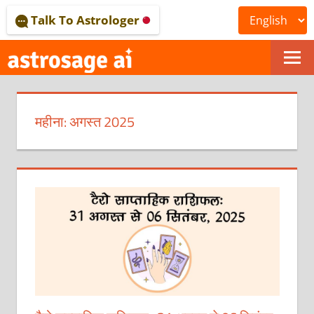
Skip
Talk To Astrologer
to
content
ONLINE
ASTROLOGICAL
महीना:
अगस्त 2025
JOURNAL
–
ASTROSAGE
MAGAZINE