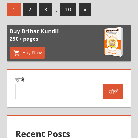
Posts
Next
1
2
3
…
10
»
Posts
pagination
Buy Brihat Kundli
250+ pages
Buy Now
खोजें
खोजें
Recent Posts