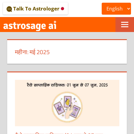
Skip
Talk To Astrologer
to
content
ONLINE
ASTROLOGICAL
महीना:
मई 2025
JOURNAL
–
ASTROSAGE
MAGAZINE