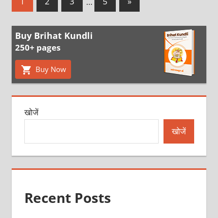
Next
1
2
3
…
5
»
Posts
pagination
Buy Brihat Kundli
250+ pages
Buy Now
खोजें
खोजें
Recent Posts