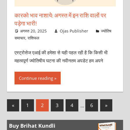
कारको भाव नाशाये: अगस्‍त में इन रा‍शि वालों पर
पड़ेगा भारी!
अगस्त 20, 2025
Ojas Publisher
ज्योतिष
समाचार
,
राशिफल
एस्‍ट्रोसेज एआई की हमेशा से यही पहल रही है कि किसी भी
महत्वपूर्ण ज्योतिषीय घटना की नवीनतम अपडेट हम अपने
Continue reading
Posts
Previous
Next
«
1
2
3
4
…
6
»
Posts
Posts
pagination
Buy Brihat Kundli