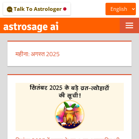
Skip
Talk To Astrologer
to
content
ONLINE
ASTROLOGICAL
महीना:
अगस्त 2025
JOURNAL
–
ASTROSAGE
MAGAZINE