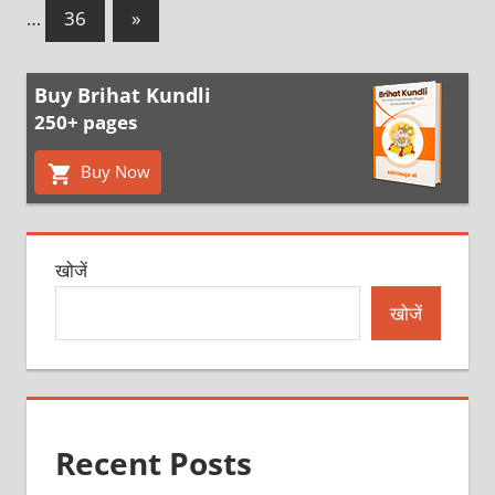
pagination
Next
…
36
»
Posts
Buy Brihat Kundli
250+ pages
Buy Now
खोजें
खोजें
Recent Posts