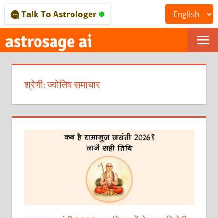
Skip
Talk To Astrologer
to
content
ONLINE
ASTROLOGICAL
श्रेणी:
ज्योतिष समाचार
JOURNAL
–
ASTROSAGE
MAGAZINE