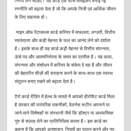
निर्णय लेने चाहिए। यह कार्ड एक सोच-समझकर बनाई गई
रणनीति को बढ़ावा देता है जो कि आपके निजी एवं आर्थिक जीवन
के लिए सहायक हो।
नाइन ऑफ पेंटाकल्‍स कार्ड करियर में सफलता, लग्‍ज़री,‍ वित्तीय
स्‍वतंत्रता और कड़ी मेहनत के फल का आनंद लेने को दर्शाता
है। इसके साथ ही यह कार्ड कड़ी मेहनत से वित्तीय संपन्‍नता,
ऊंचे पद और आतमनिर्भरता के समय का प्रतीक है। यह कला,
संपन्‍नता और संशोधन में करियर के संकेत दे रहा है और जीवन
की बेहतरीन चीज़ों की सराहना करने के साथ-साथ एक स्‍वस्‍थ
संतुलन बनाए रखने को बढ़ावा देता है।
टैरो कार्ड रीडिंग में हेल्‍थ के मामले में आपको हीरोफैंट कार्ड मिला
है उपचार की पारंपरिक तकनीकों, वेलनेस रूटीन अपनाने या
जाने-माने विशेषज्ञों या संस्‍थानों जैसे कि डॉक्‍टर या आध्‍यात्मिक
गुरु से सलाह लेने का प्रति‍निधित्‍व करता है। इस कार्ड का
कहना है कि आपको अनुशासन, नियमों का पालन करने और नए-