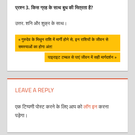
प्रश्‍न 3. किस ग्रह के साथ बुध की मित्रता है?
उत्तर. शनि और शुक्र के साथ।
पोस्ट
Previous
गुरुदेव के मिथुन राशि में मार्गी होने से, इन राशियों के जीवन से
Post:
समस्याओं का होगा अंत!
नेविगेशन
Next
पाइराइट टम्बल से पाएं जीवन में सही मार्गदर्शन
Post:
LEAVE A REPLY
एक टिप्पणी पोस्ट करने के लिए आप को
लॉग इन
करना
पड़ेगा।