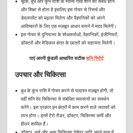
चूंकि, बुध और कुंभ राशि के स्‍वामी ग्रह शनि का संबंध ज्ञान
और शिक्षा से होता है इसलिए इस गोचर से रिसर्च और
डेवलपमेंट को बढ़ावा मिलेगा और वैज्ञानिकों को अपने
आविष्‍कारों के लिए एक मज़बूत आधार बनाने में मदद मिलेगी।
इस गोचर से दुनियाभर के शोधकर्ताओं, वैज्ञानिकों, इंजीनियरों,
डॉक्‍टरों और मेडिकल क्षेत्र के छात्रों को सहायता मिलेगी।
पाएं अपनी कुंडली आधारित सटीक
शनि रिपोर्ट
उपचार और चिकित्‍सा
बुध के कुंभ राशि में गोचर करने से याद्दाश्‍त मज़बूत होगी, तो
वहीं शनि देव चिकित्‍सा से संबंधित व्‍यवसायों का समर्थन
करेंगे। इस प्रकार इन क्षेत्रों में काम करने वाले जातकों को
लाभ होगा। इनमें टैरो रीडर, डॉक्‍टर, चिकित्‍सा कर्मी और
हीलर शामिल हैं।
डॉक्‍टर, नर्स और अन्‍य चि‍कित्‍सा पेशेवर आदि अपने काम में