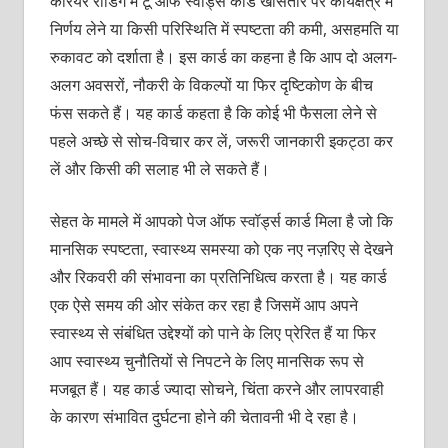
करियर रीडिंग में टू ऑफ स्‍वॉर्ड्स कार्ड खासतौर पर कार्यक्षेत्र में
निर्णय लेने या किसी परिस्थिति में स्‍पष्‍टता की कमी, असहमति या
रुकावट को दर्शाता है। इस कार्ड का कहना है कि आप दो अलग-
अलग अवसरों, नौकरी के विकल्‍पों या फिर दृष्टिकोण के बीच
फंस सकते हैं। यह कार्ड कहता है कि कोई भी फैसला लेने से
पहले अच्‍छे से सोच-विचार कर लें, जरूरी जानकारी इकट्ठा कर
लें और किसी की सलाह भी ले सकते हैं।
सेहत के मामले में आपको पेज ऑफ स्‍वॉर्ड्स कार्ड मिला है जो कि
मानसिक स्‍पष्‍टता, स्‍वास्‍थ्‍य समस्‍या को एक नए नज़रिए से देखने
और रिकवरी की संभावना का प्रतिनिधित्‍व करता है। यह कार्ड
एक ऐसे समय की ओर संकेत कर रहा है जिसमें आप अपने
स्‍वास्‍थ्‍य से संबंधित उद्देश्‍यों को पाने के लिए प्रेरित हैं या फिर
आप स्‍वास्‍थ्‍य चुनौतियों से निपटने के लिए मानसिक रूप से
मजबूत हैं। यह कार्ड ज्‍यादा सोचने, चिंता करने और लापरवाही
के कारण संभावित दुर्घटना होने की चेतावनी भी दे रहा है।