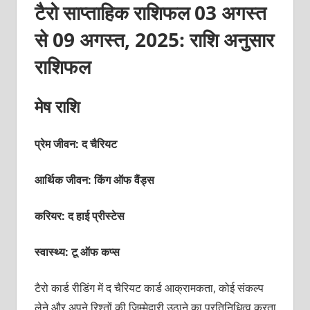
टैरो साप्ताहिक राशिफल 03 अगस्‍त
से 09 अगस्‍त, 2025: राशि अनुसार
राशिफल
मेष राशि
प्रेम जीवन: द चैरियट
आर्थिक जीवन: किंग ऑफ वैंड्स
करियर: द हाई प्रीस्‍टेस
स्वास्थ्य: टू ऑफ कप्‍स
टैरो कार्ड रीडिंग में द चैरियट कार्ड आक्रामकता, कोई संकल्‍प
लेने और अपने रिश्‍तों की जिम्‍मेदारी उठाने का प्र‍तिनिधित्‍व करता