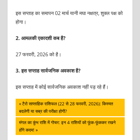
इस सप्ताह का समापन 02 मार्च यानी मघा नक्षत्र, शुक्‍ल पक्ष को
होगा।
2.
आमलकी एकादशी कब है?
27 फरवरी, 2026 को है।
3.
इस सप्‍ताह सार्वजनिक अवकाश है?
इस सप्ताह में कोई सार्वजनिक
अवकाश नहीं पड़ रहे हैं।
पोस्ट
Previous
टैरो साप्ताहिक राशिफल (22 से 28 फरवरी, 2026): किस्मत
Post:
बदलेगी या सब्र की परीक्षा होगी?
नेविगेशन
Next
मंगल का कुंभ राशि में गोचर: इन 4 राशियों को फूंक-फूंककर रखने
Post:
होंंगे कदम!