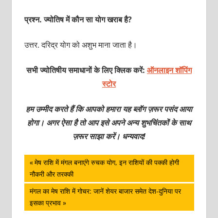
प्रश्‍न. ज्‍योतिष में कौन सा योग खराब है?
उत्तर. दरिद्र योग को अशुभ माना जाता है।
सभी ज्योतिषीय समाधानों के लिए क्लिक करें:
ऑनलाइन शॉपिंग
स्टोर
हम उम्मीद करते हैं कि आपको हमारा यह ब्लॉग ज़रूर पसंद आया
होगा। अगर ऐसा है तो आप इसे अपने अन्य शुभचिंतकों के साथ
ज़रूर साझा करें। धन्यवाद!
पोस्ट
Previous
मेष राशि में मंगल बनाएंगे रुचक योग, इन राशियों की पक्‍की होगी
Post:
नौकरी और तरक्‍की
नेविगेशन
Next
मंगल का मेष राशि में गोचर: जानें शेयर बाजार समेत देश-दुनिया पर
Post:
इसका प्रभाव