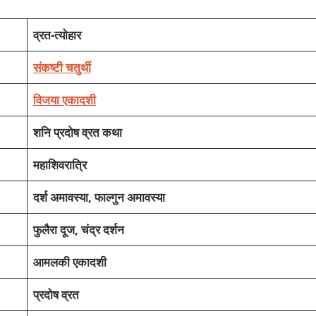
व्रत-त्‍योहार
संकष्‍टी चतुर्थी
विजया एकादशी
शनि प्रदोष व्रत कथा
महाशिवरात्रि
दर्श अमावस्‍या, फाल्‍गुन अमावस्‍या
फुलैरा दूज, चंद्र दर्शन
आमलकी एकादशी
प्रदोष व्रत