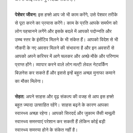
पेशेवर जीवन:
इस हफ्ते आप जो भी काम करेंगे, उसे पेशवर तरीके
से पूरा करने का प्रयास करेंगे। काम के प्रति आपके समर्पण को
लोग पहचानने लगेंगे और इसके बदले में आपको पदोन्‍नति और
उच्‍च स्‍तर के इंसेंटिव मिलने के भी संकेत हैं। आपको विदेश से भी
नौकरी के नए अवसर मिलने की संभावना है और इन अवसरों से
आपको अपने करियर में आगे चलकर और अच्‍छे मौके और परिणाम
प्राप्‍त होंगे। व्‍यापार करने वाले लोग मल्‍टी लेवल नेटवर्किंग
बिज़नेस कर सकते हैं और इससे इन्‍हें बहुत अच्‍छा मुनाफा कमाने
का मौका मिलेगा।
सेहत:
अपने साहस और दृढ़ संकल्‍प की वजह से आप इस हफ्ते
बहुत ज्‍यादा उत्‍साहित रहेंगे। साहस बढ़ने के कारण आपका
स्‍वास्‍थ्‍य अच्‍छा रहेगा। आपको सिरदर्द और जुकाम जैसी मामूली
स्‍वास्‍थ्‍य समस्‍याएं परेशान कर सकती हैं लेकिन कोई बड़ी
स्‍वास्‍थ्‍य समस्‍या होने के संकेत नहीं है।