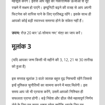
महसूस करेंगे। इससे आप खुद को नकारात्‍मक ऊर्जाओं से दूर
रखने में सक्षम हो पाएंगे। इम्‍यूनिटी बढ़ने की वजह से आप अपनी
फिटनेस को वापिस पाने के लिए प्रतिबद्ध रहेंगे। इसके साथ ही
आपको कोई बड़ी स्‍वास्‍थ्‍य समस्‍या होने के संकेत नहीं हैं।
उपाय:
रोज़ 20 बार ‘ॐ सोमाय नम:’ मंत्र का जाप करें।
मूलांक 3
(यदि आपका जन्‍म किसी भी महीने की 3, 12, 21 या 30 तारीख
को हुआ है)
इस सप्‍ताह मूलांक 3 वाले जातक बहुत दृढ़ निश्‍चयी रहेंगे जिससे
इन्‍हें मुश्किल चुनौतियों का सामना करने में मदद मिलेगी। इस
समय आप जो भी प्रयास करेंगे, उसमें आपको निश्‍चित ही
सफलता प्राप्‍त होगी। बड़े निवेश और डील जैसे महत्‍वपूर्ण निर्णय
लेने के लिए यह समय अच्‍छा रहेगा क्‍योंकि आपके लिए यह