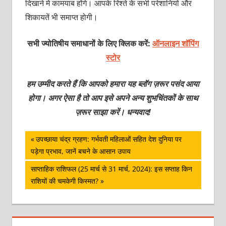
दिखाने में कामयाब होंगे। आपके रिश्ते के सभी परेशानियों और
शिकायतें भी समाप्त होगी।
सभी ज्योतिषीय समाधानों के लिए क्लिक करें:
ऑनलाइन शॉपिंग
स्टोर
हम उम्मीद करते हैं कि आपको हमारा यह ब्लॉग ज़रूर पसंद आया
होगा। अगर ऐसा है तो आप इसे अपने अन्य शुभचिंतकों के साथ
ज़रूर साझा करें। धन्यवाद!
पोस्ट
Previous
उपच्छाया चंद्र ग्रहण: गर्भवती महिलाओं सहित देश दुनिया पर
Post:
पड़ेगा प्रभाव, जानें बचने के आसान उपाय
नेविगेशन
Next
साप्ताहिक राशिफल (25 मार्च से 31 मार्च, 2024): इस सप्ताह किन
Post:
राशियों की चमकेगी किस्मत?