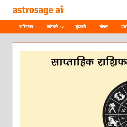
Skip
ONLINE
to
content
ASTROLOGIC
राशिफल
कैटेगरी
कुंडली
गोचर
पंचा
JOURNAL
–
ASTROSAGE
MAGAZINE