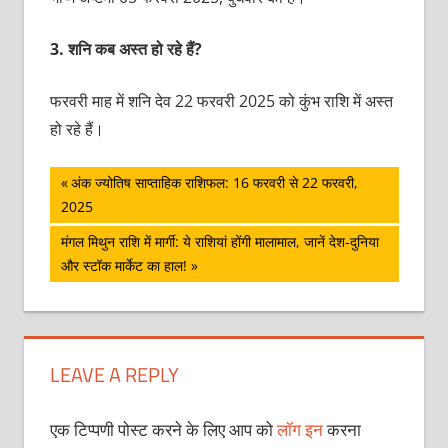
3.
शनि कब अस्त हो रहे हैं?
फरवरी माह में शनि देव 22 फरवरी 2025 को कुंभ राशि में अस्त
हो रहे हैं।
पोस्ट
Previous
अंक ज्योतिष साप्ताहिक राशिफल: 16 फरवरी से 22 फरवरी,
Post:
2025
नेविगेशन
Next
मंगल मिथुन राशि में मार्गी: ये राशियां होंगी मालामाल, जानें देश-दुनिया
Post:
और स्‍टॉक मार्केट का हाल!
LEAVE A REPLY
एक टिप्पणी पोस्ट करने के लिए आप को
लॉग इन
करना