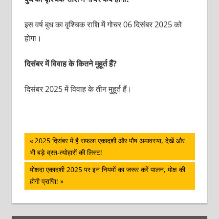
इस वर्ष बुध का वृश्चिक राशि में गोचर 06 दिसंबर 2025 को
होगा।
दिसंबर में विवाह के कितने मुहूर्त हैं?
दिसंबर 2025 में विवाह के तीन मुहूर्त हैं।
पोस्ट
Previous
2025 दिसंबर में है सफला एकादशी और पौष अमावस्‍या, देखें और
Post:
भी बड़े व्रत-त्‍योहारों की लिस्‍ट!
नेविगेशन
Next
मोक्षदा एकादशी 2025 पर इन नियमों का जरूर करें पालन, मोक्ष की
Post:
होगी प्राप्ति!