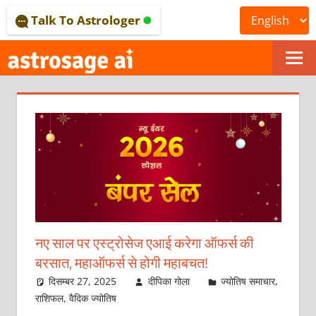
Skip
Talk To Astrologer
to
content
ONLINE
ASTROLOGICAL
JOURNAL
–
ASTROSAGE
MAGAZINE
नए साल पर एस्ट्रोसेज एआई करेगा ऑफर्स की
बरसात, महाऑफर्स से होगी महाबचत!
दिसम्बर 27, 2025
दीपिका गोला
ज्योतिष समाचार
,
राशिफल
,
वैदिक ज्योतिष