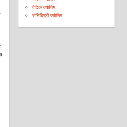
वैदिक ज्योतिष
स
सेलिब्रिटी ज्योतिष
ई
ुल