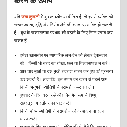
करने के उपाय
यदि
जन्‍म कुंडली
में बुध कमजोर या पीडित है, तो इससे व्‍यक्‍ति की
संचार क्षमता, बुद्धि और निर्णय लेने की क्षमता प्रभावित हो सकती
है। बुध के सकारात्‍मक प्रभाव को बढ़ाने के लिए निम्‍न उपाय कर
सकते हैं:
हमेशा खासतौर पर व्‍यापारिक लेन-देन को लेकर ईमानदार
रहें। किसी भी तरह का धोखा, छल या विश्‍वासघात न करें।
आप चार मुखी या दस मुखी रुद्राक्ष धारण कर बुध को प्रसन्‍न
कर सकते हैं। हालांकि, इस उपाय को करने से पहले आप
किसी अनुभवी ज्‍योतिषी से परामर्श जरूर कर लें।
बुधवार के दिन व्रत रखें और नियमित रूप से विष्‍णु
सहस्‍त्रनाम स्‍तोत्र का पाठ करें।
किसी योग्‍य ज्‍योतिषी से परामर्श करने के बाद पन्‍ना रतन
धारण करें।
बुधवार के दिन बुध ग्रह से संबंधित चीज़ों जैसे कि साबुत मूंग