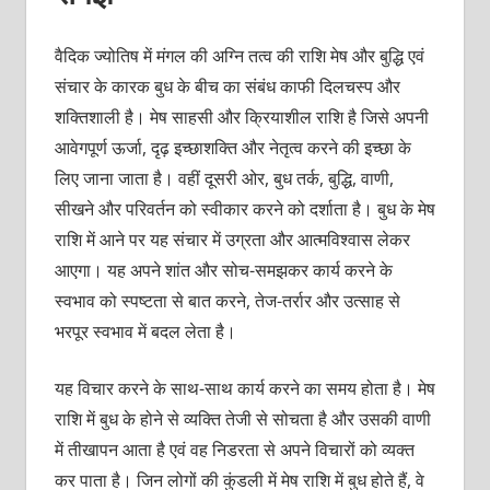
वैदिक ज्‍योतिष में मंगल की अग्नि तत्‍व की राशि मेष और बुद्धि एवं
संचार के कारक बुध के बीच का संबंध काफी दिलचस्‍प और
शक्‍तिशाली है। मेष साहसी और क्रियाशील राशि है जिसे अपनी
आवेगपूर्ण ऊर्जा, दृढ़ इच्‍छाशक्‍ति और नेतृत्‍व करने की इच्‍छा के
लिए जाना जाता है। वहीं दूसरी ओर, बुध तर्क, बुद्धि, वाणी,
सीखने और परिवर्तन को स्‍वीकार करने को दर्शाता है। बुध के मेष
राशि में आने पर यह संचार में उग्रता और आत्‍मविश्‍वास लेकर
आएगा। यह अपने शांत और सोच-समझकर कार्य करने के
स्‍वभाव को स्‍पष्‍टता से बात करने, तेज-तर्रार और उत्‍साह से
भरपूर स्‍वभाव में बदल लेता है।
यह विचार करने के साथ-साथ कार्य करने का समय होता है। मेष
राशि में बुध के होने से व्‍यक्‍ति तेजी से सोचता है और उसकी वाणी
में तीखापन आता है एवं वह निडरता से अपने विचारों को व्‍यक्‍त
कर पाता है। जिन लोगों की कुंडली में मेष राशि में बुध होते हैं, वे