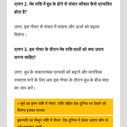
प्रश्‍न 2. मेष राशि में बुध के होने से संचार कौशल कैसे प्रभावित
होता है?
उत्तर. इस गोचर से संचार में साहस और ऊर्जा को बढ़ावा
मिलेगा।
प्रश्‍न 3. इस गोचर के दौरान मेष राशि वालों को क्‍या उपाय
करना चाहिए?
उत्तर. बुध के सकारात्‍मक प्रभावों को बढ़ाने और मानसिक
स्‍पष्‍टता पाने के लिए आप इस गोचर के दौरान बुध के बीज मंत्र
का जाप करें।
पोस्ट
Previous
सूर्य का वृषभ राशि में गोचर: राशि सहित देश-दुनिया पर देखने को
Post:
मिलेगा इसका प्रभाव
नेविगेशन
Next
बृहस्पति का मिथुन राशि में गोचर: देश-दुनिया में लेकर आएगा कौन से
Post:
बड़े बदलाव? जानें!