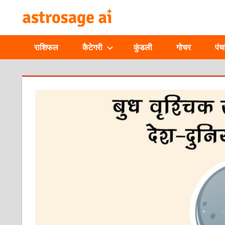
Skip
ONLINE
to
content
ASTROLOGIC
राशिफल
कैटेगरी
कुंडली
गोचर
पंचा
JOURNAL
–
ASTROSAGE
MAGAZINE