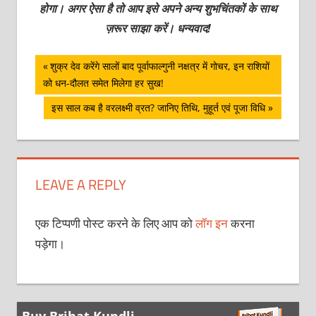
होगा। अगर ऐसा है तो आप इसे अपने अन्य शुभचिंतकों के साथ
ज़रूर साझा करें। धन्यवाद!
पोस्ट
Previous
शुक्र देव करेंगे सालों बाद पूर्वाफाल्गुनी नक्षत्र में गोचर, इन राशियों
Post:
को धन-दौलत समेत मिलेगा हर सुख!
नेविगेशन
Next
इस साल कब है वरलक्ष्मी व्रत? जानिए तिथि, मुहूर्त एवं पूजा विधि
Post:
LEAVE A REPLY
एक टिप्पणी पोस्ट करने के लिए आप को
लॉग इन
करना
पड़ेगा।
Buy Brihat Kundli