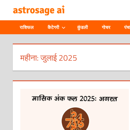
Skip
ONLINE
to
content
ASTROLOGIC
राशिफल
कैटेगरी
कुंडली
गोचर
पंचा
JOURNAL
–
महीना:
जुलाई 2025
ASTROSAGE
MAGAZINE