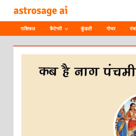
Skip
ONLINE
to
content
ASTROLOGIC
राशिफल
कैटेगरी
कुंडली
गोचर
पंचा
JOURNAL
–
ASTROSAGE
MAGAZINE