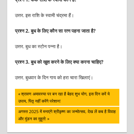
उत्तर. इस राशि के स्‍वामी चंद्रमा हैं।
प्रश्‍न 2. बुध के लिए कौन सा रत्‍न पहना जाता है?
उत्तर. बुध का स्‍टोन पन्‍ना है।
प्रश्‍न 3. बुध को खुश करने के लिए क्‍या करना चाहिए?
उत्तर. बुधवार के दिन गाय को हरा चारा खिलाएं।
पोस्ट
Previous
श्रावण अमावस्या पर बन रहा है बेहद शुभ योग, इस दिन करें ये
Post:
उपाय, पितृ नहीं करेंगे परेशान!
नेविगेशन
Next
अगस्‍त 2025 में मनाएंगे श्रीकृष्‍ण का जन्‍मोत्‍सव, देख लें कब है विवाह
Post:
और मुंडन का मुहूर्त!