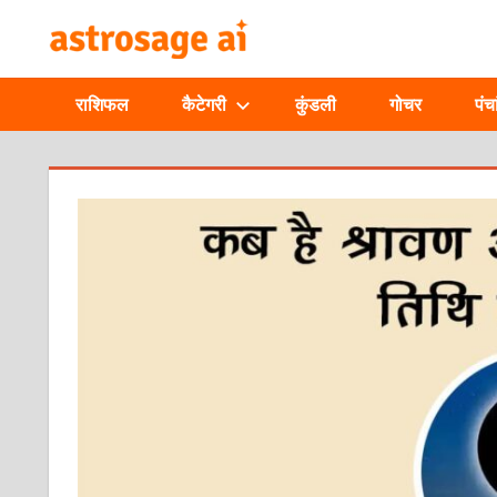
Skip
ONLINE
to
content
ASTROLOGIC
राशिफल
कैटेगरी
कुंडली
गोचर
पंचा
JOURNAL
–
ASTROSAGE
MAGAZINE