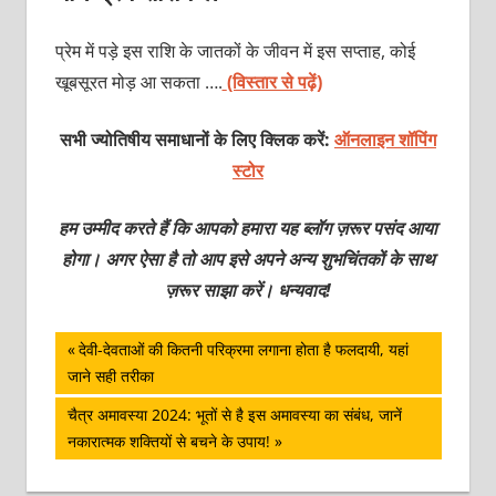
प्रेम में पड़े इस राशि के जातकों के जीवन में इस सप्ताह, कोई
खूबसूरत मोड़ आ सकता ….
(विस्तार से पढ़ें)
सभी ज्योतिषीय समाधानों के लिए क्लिक करें:
ऑनलाइन शॉपिंग
स्टोर
हम उम्मीद करते हैं कि आपको हमारा यह ब्लॉग ज़रूर पसंद आया
होगा। अगर ऐसा है तो आप इसे अपने अन्य शुभचिंतकों के साथ
ज़रूर साझा करें। धन्यवाद!
पोस्ट
Previous
देवी-देवताओं की कितनी परिक्रमा लगाना होता है फलदायी, यहां
Post:
जाने सही तरीका
नेविगेशन
Next
चैत्र अमावस्या 2024: भूतों से है इस अमावस्या का संबंध, जानें
Post:
नकारात्मक शक्तियों से बचने के उपाय!