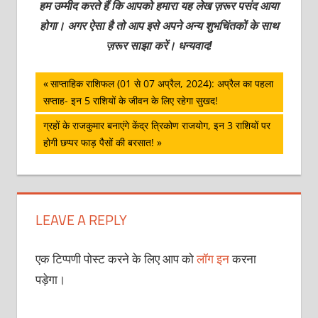
हम उम्मीद करते हैं कि आपको हमारा यह लेख ज़रूर पसंद आया
होगा। अगर ऐसा है तो आप इसे अपने अन्य शुभचिंतकों के साथ
ज़रूर साझा करें। धन्यवाद!
पोस्ट
Previous
साप्ताहिक राशिफल (01 से 07 अप्रैल, 2024): अप्रैल का पहला
Post:
सप्ताह- इन 5 राशियों के जीवन के लिए रहेगा सुखद!
नेविगेशन
Next
ग्रहों के राजकुमार बनाएंगे केंद्र त्रिकोण राजयोग, इन 3 राशियों पर
Post:
होगी छप्पर फाड़ पैसों की बरसात!
LEAVE A REPLY
एक टिप्पणी पोस्ट करने के लिए आप को
लॉग इन
करना
पड़ेगा।