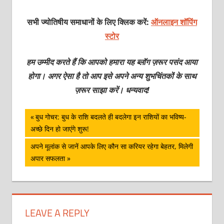
सभी ज्योतिषीय समाधानों के लिए क्लिक करें:
ऑनलाइन शॉपिंग
स्टोर
हम उम्मीद करते हैं कि आपको हमारा यह ब्लॉग ज़रूर पसंद आया
होगा। अगर ऐसा है तो आप इसे अपने अन्य शुभचिंतकों के साथ
ज़रूर साझा करें। धन्यवाद!
पोस्ट
Previous
बुध गोचर: बुध के राशि बदलते ही बदलेगा इन राशियों का भविष्य-
Post:
अच्छे दिन हो जाएंगे शुरू!
नेविगेशन
Next
अपने मूलांक से जानें आपके लिए कौन सा करियर रहेगा बेहतर, मिलेगी
Post:
अपार सफलता
LEAVE A REPLY