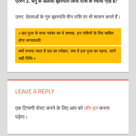
प्रश्‍न 3. धनु के अलावा बृहस्‍पति किस राशि के स्‍वामी ग्रह हैं?
उत्तर. देवताओं के गुरु बृहस्‍पति मीन राशि पर भी शासन करते हैं।
पोस्ट
Previous
छठ पूजा से सजा नवंबर का ये सप्ताह, इन राशियों के लिए साबित
Post:
होगा भाग्यशाली!
नेविगेशन
Next
क्यों मनाया जाता है छठ का त्योहार, क्या है इस पूजा का महत्व, जानें
Post:
सही तिथि
LEAVE A REPLY
एक टिप्पणी पोस्ट करने के लिए आप को
लॉग इन
करना
पड़ेगा।