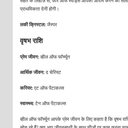
सेहत के लिहाज़ से, फोर ऑफ स्वॉर्ड्स आपको आराम करने की सलाह द
प्राथमिकता देनी होगी।
लकी क्रिस्टल:
जैस्पर
वृषभ राशि
प्रेम जीवन:
व्हील ऑफ फॉर्च्यून
आर्थिक जीवन:
द चेरियट
करियर:
एट ऑफ पेंटाकल्स
स्वास्थ्य:
टेन ऑफ पेंटाकल्स
व्हील ऑफ फॉर्च्यून आपके प्रेम जीवन के लिए कहता है कि वृषभ र
सोच रहे हैं? क्या आप जीवनसाथी के साथ चीज़ों पर काम करना चाहते 