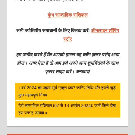
कुंभ साप्ताहिक राशिफल
सभी ज्योतिषीय समाधानों के लिए क्लिक करें:
ऑनलाइन शॉपिंग
स्टोर
हम उम्मीद करते हैं कि आपको हमारा यह ब्लॉग ज़रूर पसंद आया
होगा। अगर ऐसा है तो आप इसे अपने अन्य शुभचिंतकों के साथ
ज़रूर साझा करें। धन्यवाद!
पोस्ट
Previous
वर्ष 2024 का पहला सूर्य ग्रहण कब? जानिए तिथि और इससे जुड़े
Post:
कुछ महत्वपूर्ण नियम
नेविगेशन
Next
टैरो साप्‍ताहिक राशिफल (07 से 13 अप्रैल 2024): जानें किसे होगा
Post:
इस सप्ताह फायदा