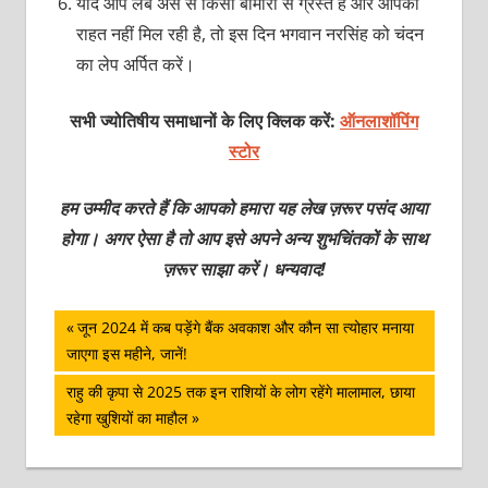
यदि आप लंबे अर्से से किसी बीमारी से ग्रस्त हैं और आपको
राहत नहीं मिल रही है, तो इस दिन भगवान नरसिंह को चंदन
का लेप अर्पित करें।
सभी ज्योतिषीय समाधानों के लिए क्लिक करें:
ऑनलाशॉपिंग
स्टोर
हम उम्मीद करते हैं कि आपको हमारा यह लेख ज़रूर पसंद आया
होगा। अगर ऐसा है तो आप इसे अपने अन्य शुभचिंतकों के साथ
ज़रूर साझा करें। धन्यवाद!
पोस्ट
Previous
जून 2024 में कब पड़ेंगे बैंक अवकाश और कौन सा त्योहार मनाया
Post:
जाएगा इस महीने, जानें!
नेविगेशन
Next
राहु की कृपा से 2025 तक इन राशियों के लोग रहेंगे मालामाल, छाया
Post:
रहेगा खुशियों का माहौल