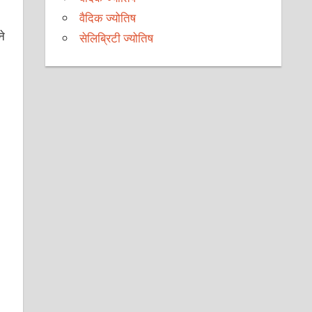
वैदिक ज्योतिष
े
सेलिब्रिटी ज्योतिष