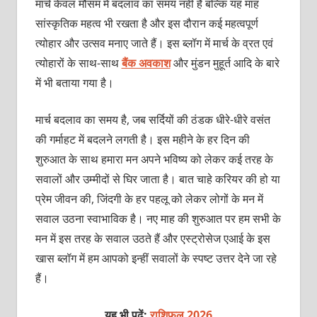
मार्च केवल मौसम में बदलाव का समय नहीं है बल्कि यह माह
सांस्‍कृतिक महत्‍व भी रखता है और इस दौरान कई महत्‍वपूर्ण
त्‍योहार और उत्‍सव मनाए जाते हैं। इस ब्‍लॉग में मार्च के व्रत एवं
त्‍योहारों के साथ-साथ
बैंक अवकाश
और मुंडन मुहूर्त आदि के बारे
में भी बताया गया है।
मार्च बदलाव का समय है, जब सर्दियों की ठंडक धीरे-धीरे वसंत
की गर्माहट में बदलने लगती है। इस महीने के हर दिन की
शुरुआत के साथ हमारा मन अपने भविष्‍य को लेकर कई तरह के
सवालों और उम्‍मीदों से घिर जाता है। बात चाहे करियर की हो या
प्रेम जीवन की, जिंदगी के हर पहलू को लेकर लोगों के मन में
सवाल उठना स्‍वाभाविक है। नए माह की शुरुआत पर हम सभी के
मन में इस तरह के सवाल उठते हैं और एस्‍ट्रोसेज एआई के इस
खास ब्‍लॉग में हम आपको इन्‍हीं सवालों के स्‍पष्‍ट उत्तर देने जा रहे
हैं।
यह भी पढ़ें:
राशिफल 2026