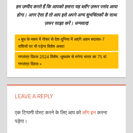
हम उम्मीद करते हैं कि आपको हमारा यह ब्लॉग ज़रूर पसंद आया
होगा। अगर ऐसा है तो आप इसे अपने अन्य शुभचिंतकों के साथ
ज़रूर साझा करें। धन्यवाद!
पोस्ट
Previous
बुध के मकर में गोचर से देश-दुनिया में आएंगे अहम बदलाव-7
Post:
राशियों पर भी पड़ेगा विशेष असर!
नेविगेशन
Next
गणतंत्र दिवस 2024 विशेष: धूमधाम से मनेगा भारत का 75 वां
Post:
गणतंत्र दिवस
LEAVE A REPLY
एक टिप्पणी पोस्ट करने के लिए आप को
लॉग इन
करना
पड़ेगा।