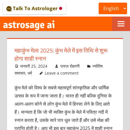
Skip
Talk To Astrologer
to
content
ONLINE
ASTROLOGICAL
महाकुंभ मेला 2025: कुंभ मेले में इस तिथि से शुरू
JOURNAL
होगा शाही स्‍नान
–
जनवरी 25, 2024
पारुल रोहतगी
ज्योतिष
समाचार
,
धर्म
Leave a comment
ASTROSAGE
कुंभ मेले को वि‍श्‍व के सबसे महत्‍वपूर्ण सांस्‍कृतिक और धार्मिक
MAGAZINE
उत्‍सव के रूप में जाना जाता है। भारत ही नहीं बल्कि दुनिया के
अलग-अलग कोने से लोग कुंभ मेले में हिस्‍सा लेने के लिए आते
हैं। मान्‍यता है कि जाे भी व्‍यक्‍ति कुंभ के मेले में पवित्र नदी में
स्‍नान करता है, उसके सारे पाप धुल जाते हैं और उसे मोक्ष की
प्राप्‍ति होती है। आप भी इस बार महाकुंभ 2025 में शाही स्‍नान