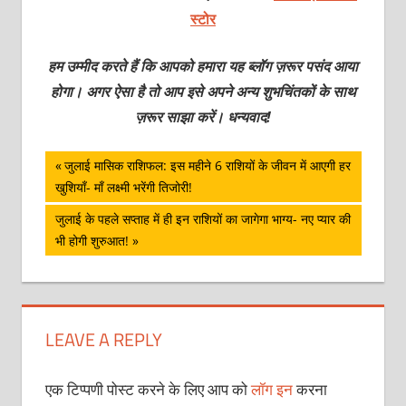
स्टोर
हम उम्मीद करते हैं कि आपको हमारा यह ब्लॉग ज़रूर पसंद आया
होगा। अगर ऐसा है तो आप इसे अपने अन्य शुभचिंतकों के साथ
ज़रूर साझा करें। धन्यवाद!
पोस्ट
Previous
जुलाई मासिक राशिफल: इस महीने 6 राशियों के जीवन में आएगी हर
Post:
खुशियाँ- माँ लक्ष्मी भरेंगी तिजोरी!
नेविगेशन
Next
जुलाई के पहले सप्ताह में ही इन राशियों का जागेगा भाग्य- नए प्यार की
Post:
भी होगी शुरुआत!
LEAVE A REPLY
एक टिप्पणी पोस्ट करने के लिए आप को
लॉग इन
करना