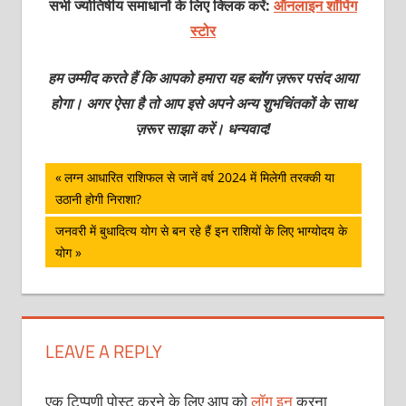
सभी ज्योतिषीय समाधानों के लिए क्लिक करें:
ऑनलाइन शॉपिंग
स्टोर
हम उम्मीद करते हैं कि आपको हमारा यह ब्लॉग ज़रूर पसंद आया
होगा। अगर ऐसा है तो आप इसे अपने अन्य शुभचिंतकों के साथ
ज़रूर साझा करें। धन्यवाद!
पोस्ट
Previous
लग्न आधारित राशिफल से जानें वर्ष 2024 में मिलेगी तरक्की या
Post:
उठानी होगी निराशा?
नेविगेशन
Next
जनवरी में बुधादित्‍य योग से बन रहे हैं इन राशियों के लिए भाग्‍योदय के
Post:
योग
LEAVE A REPLY
एक टिप्पणी पोस्ट करने के लिए आप को
लॉग इन
करना