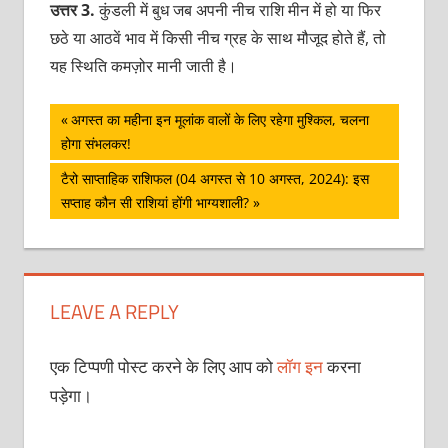
उत्तर 3.
कुंडली में बुध जब अपनी नीच राशि मीन में हो या फिर
छठे या आठवें भाव में किसी नीच ग्रह के साथ मौजूद होते हैं, तो
यह स्थिति कमज़ोर मानी जाती है।
पोस्ट
Previous
अगस्त का महीना इन मूलांक वालों के लिए रहेगा मुश्किल, चलना
Post:
होगा संभलकर!
नेविगेशन
Next
टैरो साप्ताहिक राशिफल (04 अगस्त से 10 अगस्त, 2024): इस
Post:
सप्ताह कौन सी राशियां होंगी भाग्यशाली?
LEAVE A REPLY
एक टिप्पणी पोस्ट करने के लिए आप को
लॉग इन
करना
पड़ेगा।