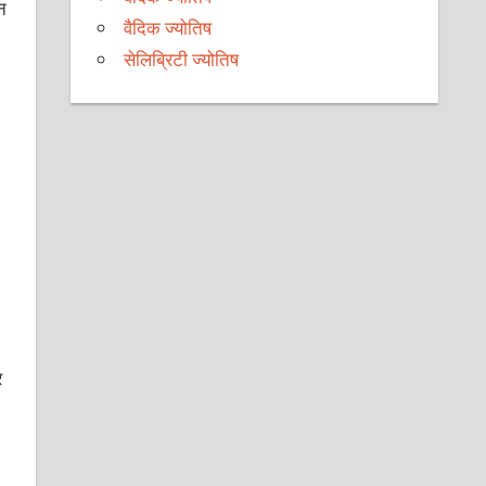
न
वैदिक ज्योतिष
सेलिब्रिटी ज्योतिष
र