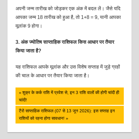
अपनी जन्म तारीख को जोड़कर एक अंक में बदल लें। जैसे यदि
आपका जन्म 18 तारीख को हुआ है, तो 1+8 = 9, यानी आपका
मूलांक 9 होगा।
3.
अंक ज्योतिष साप्ताहिक राशिफल किस आधार पर तैयार
किया जाता है?
यह राशिफल आपके मूलांक और उस विशेष सप्‍ताह में जुड़े ग्रहों
की चाल के आधार पर तैयार किया जाता है।
पोस्ट
Previous
शुक्र के कर्क राशि में प्रवेश से, इन 3 राशि वालों की होगी चांदी ही
Post:
चांदी!
नेविगेशन
Next
टैरो साप्ताहिक राशिफल (07 से 13 जून 2026): इस सप्ताह इन
Post:
राशियों को रहना होगा सावधान!