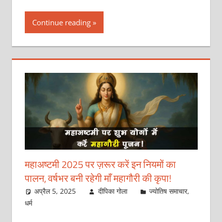
Continue reading
महाअष्टमी 2025 पर ज़रूर करें इन नियमों का
पालन, वर्षभर बनी रहेगी माँ महागौरी की कृपा!
अप्रैल 5, 2025
दीपिका गोला
ज्योतिष समाचार
,
धर्म