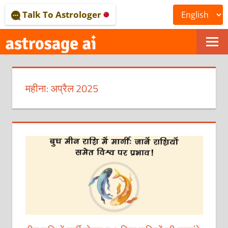
Skip
Talk To Astrologer
to
content
ONLINE
ASTROLOGICAL
महीना:
अप्रैल 2025
JOURNAL
–
ASTROSAGE
MAGAZINE