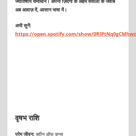
ज्योतिषीय समाधान। अपनी ज़िंदगी के अहम सवालों के जवाब
अब आवाज़ में, आसान भाषा में।
अभी सुनें:
https://open.spotify.com/show/0RlPtNq0gCMhw
वृषभ राशि
प्रेम जीवन:
क्वीन ऑफ कप्स