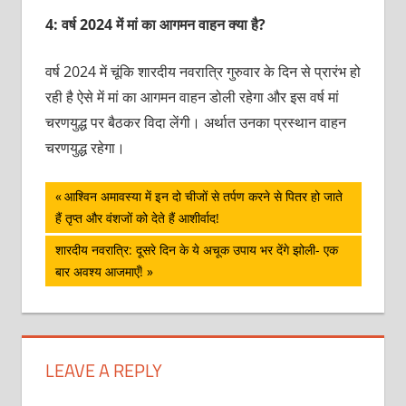
4: वर्ष 2024 में मां का आगमन वाहन क्या है?
वर्ष 2024 में चूंकि शारदीय नवरात्रि गुरुवार के दिन से प्रारंभ हो
रही है ऐसे में मां का आगमन वाहन डोली रहेगा और इस वर्ष मां
चरणयुद्ध पर बैठकर विदा लेंगी। अर्थात उनका प्रस्थान वाहन
चरणयुद्ध रहेगा।
पोस्ट
Previous
आश्विन अमावस्या में इन दो चीजों से तर्पण करने से पितर हो जाते
Post:
हैं तृप्त और वंशजों को देते हैं आशीर्वाद!
नेविगेशन
Next
शारदीय नवरात्रि: दूसरे दिन के ये अचूक उपाय भर देंगे झोली- एक
Post:
बार अवश्य आजमाएँ!
LEAVE A REPLY