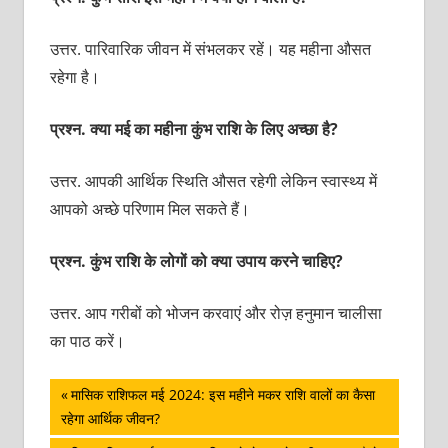
उत्तर. पारिवारिक जीवन में संभलकर रहें। यह महीना औसत
रहेगा है।
प्रश्‍न. क्‍या मई का महीना कुंभ राशि के लिए अच्‍छा है?
उत्तर. आपकी आर्थिक स्थिति औसत रहेगी लेकिन स्‍वास्‍थ्‍य में
आपको अच्‍छे परिणाम मिल सकते हैं।
प्रश्‍न. कुंभ राशि के लोगों को क्‍या उपाय करने चाहिए?
उत्तर. आप गरीबों को भोजन करवाएं और रोज़ हनुमान चालीसा
का पाठ करें।
पोस्ट
Previous
मासिक राशिफल मई 2024: इस महीने मकर राशि वालों का कैसा
Post:
रहेगा आर्थिक जीवन?
नेविगेशन