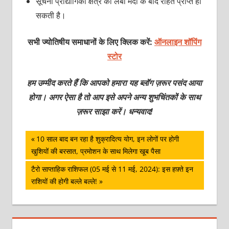
सूचना प्रौद्योगिकी क्षेत्र को लंबी मंदी के बाद राहत प्राप्त हो
सकती है।
सभी ज्योतिषीय समाधानों के लिए क्लिक करें:
ऑनलाइन शॉपिंग
स्टोर
हम उम्मीद करते हैं कि आपको हमारा यह ब्लॉग ज़रूर पसंद आया
होगा। अगर ऐसा है तो आप इसे अपने अन्य शुभचिंतकों के साथ
ज़रूर साझा करें। धन्यवाद!
पोस्ट
Previous
10 साल बाद बन रहा है शुक्रादित्‍य योग, इन लोगों पर होगी
Post:
खुशियों की बरसात, प्रमोशन के साथ मिलेगा खूब पैसा
नेविगेशन
Next
टैरो साप्ताहिक राशिफल (05 मई से 11 मई, 2024): इस हफ़्ते इन
Post:
राशियों की होगी बल्ले बल्ले!