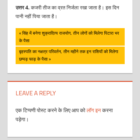
उत्तर 4.
कजरी तीज का व्रत निर्जला रखा जाता है। इस दिन
पानी नहीं पिया जाता है।
पोस्ट
Previous
सिंह में बनेगा शुक्रादित्‍य राजयोग, तीन लोगों को मिलेगा पिटारा भर
Post:
के पैसा
नेविगेशन
Next
बृहस्‍पति का नक्षत्र परिवर्तन, तीन महीने तक इन राशियों को मिलेगा
Post:
छप्‍पड़ फाड़ के पैसा
LEAVE A REPLY
एक टिप्पणी पोस्ट करने के लिए आप को
लॉग इन
करना
पड़ेगा।